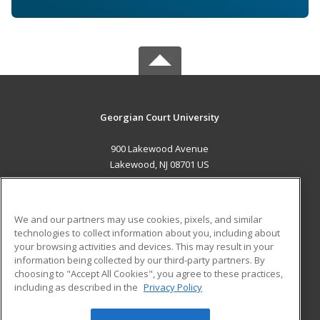
Georgian Court University
900 Lakewood Avenue
Lakewood, NJ 08701 US
MAIN CONTENT
Career Training
We and our partners may use cookies, pixels, and similar
technologies to collect information about you, including about
ADDITIONAL RESOURCES
your browsing activities and devices. This may result in your
information being collected by our third-party partners. By
Military
Student Blog
choosing to "Accept All Cookies", you agree to these practices,
Financial Assistance
including as described in the
Privacy Policy
Help