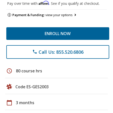
Affirm
Pay over time with
. See if you qualify at checkout.
Payment & Funding:
view your options
ENROLL NOW
Call Us: 855.520.6806
phone
schedule
80 course hrs
Code ES-GES2003
calendar_today
3 months