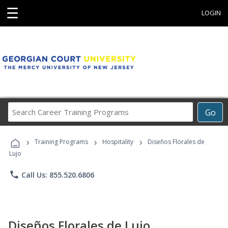
☰
LOGIN
Search
Go
Career
Training
›
›
›
Programs
Training Programs
Hospitality
Diseños Florales de
Lujo
phone
Call Us: 855.520.6806
Diseños Florales de Lujo