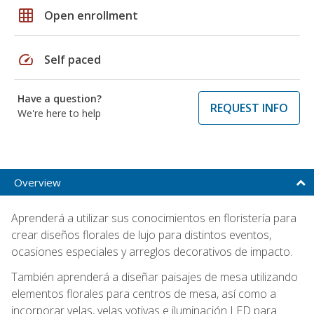
grid_on
Open enrollment
speed
Self paced
Have a question?
REQUEST INFO
We're here to help
Overview
Aprenderá a utilizar sus conocimientos en floristería para
crear diseños florales de lujo para distintos eventos,
ocasiones especiales y arreglos decorativos de impacto.
También aprenderá a diseñar paisajes de mesa utilizando
elementos florales para centros de mesa, así como a
incorporar velas, velas votivas e iluminación LED para