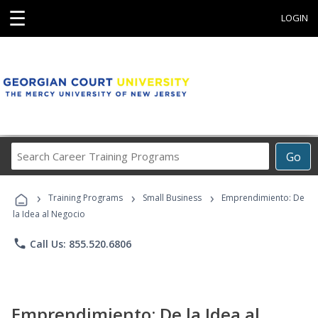
☰
LOGIN
Search
Go
Career
Training
›
›
›
Programs
Training Programs
Small Business
Emprendimiento: De
la Idea al Negocio
phone
Call Us: 855.520.6806
Emprendimiento: De la Idea al