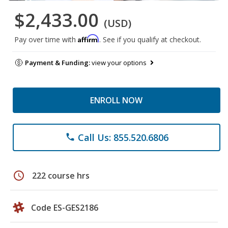
$2,433.00
(USD)
Affirm
Pay over time with
. See if you qualify at checkout.
Payment & Funding:
view your options
ENROLL NOW
Call Us: 855.520.6806
phone
schedule
222 course hrs
Code ES-GES2186