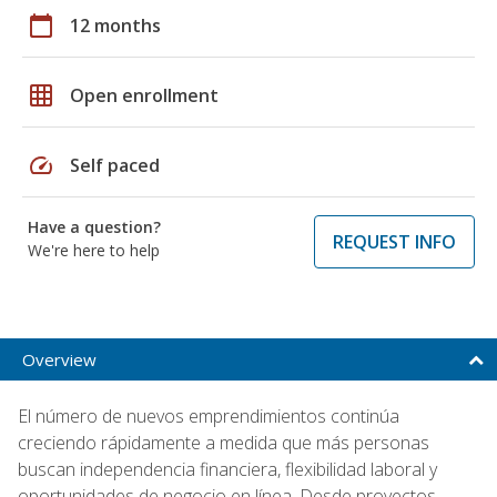
calendar_today
12 months
grid_on
Open enrollment
speed
Self paced
Have a question?
REQUEST INFO
We're here to help
Overview
El número de nuevos emprendimientos continúa
creciendo rápidamente a medida que más personas
buscan independencia financiera, flexibilidad laboral y
oportunidades de negocio en línea. Desde proyectos