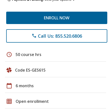
ENROLL NOW
Call Us: 855.520.6806
phone
schedule
50 course hrs
Code ES-GES615
calendar_today
6 months
grid_on
Open enrollment