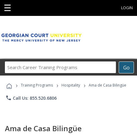
☰
LOGIN
Search
Go
Career
Training
›
›
›
Programs
Training Programs
Hospitality
Ama de Casa Bilingüe
phone
Call Us: 855.520.6806
Ama de Casa Bilingüe