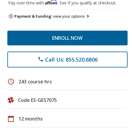
Affirm
Pay over time with
. See if you qualify at checkout.
Payment & Funding:
view your options
ENROLL NOW
Call Us: 855.520.6806
phone
schedule
243 course hrs
Code ES-GES7075
calendar_today
12 months