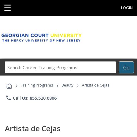
☰
LOGIN
Search
Go
Career
Training
›
›
›
Programs
Training Programs
Beauty
Artista de Cejas
phone
Call Us: 855.520.6806
Artista de Cejas