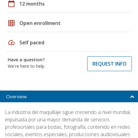
calendar_today
12 months
grid_on
Open enrollment
speed
Self paced
Have a question?
REQUEST INFO
We're here to help
Overview
La industria del maquillaje sigue creciendo a nivel mundial,
impulsada por una mayor demanda de servicios
profesionales para bodas, fotografía, contenido en redes
sociales, eventos especiales, producciones audiovisuales