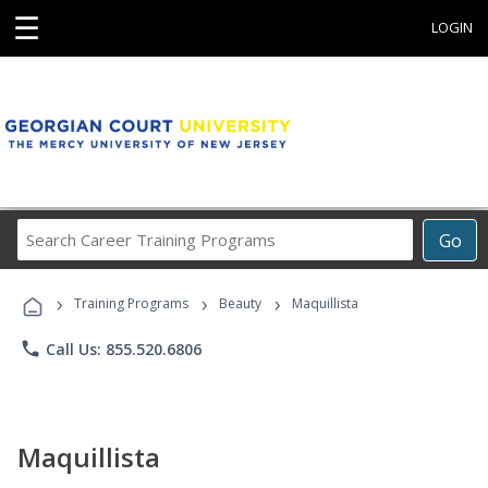
☰
LOGIN
Search
Go
Career
Training
›
›
›
Programs
Training Programs
Beauty
Maquillista
phone
Call Us: 855.520.6806
Maquillista