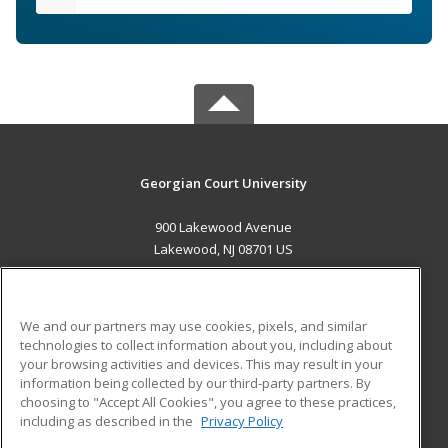
Georgian Court University
900 Lakewood Avenue
Lakewood, NJ 08701 US
MAIN CONTENT
Career Training
We and our partners may use cookies, pixels, and similar
technologies to collect information about you, including about
ADDITIONAL RESOURCES
your browsing activities and devices. This may result in your
information being collected by our third-party partners. By
Military
Student Blog
choosing to "Accept All Cookies", you agree to these practices,
Financial Assistance
including as described in the
Privacy Policy
Help