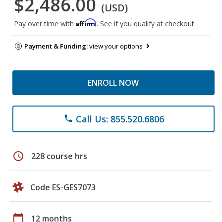
$2,486.00
(USD)
Affirm
Pay over time with
. See if you qualify at checkout.
Payment & Funding:
view your options
ENROLL NOW
Call Us: 855.520.6806
phone
schedule
228 course hrs
Code ES-GES7073
calendar_today
12 months