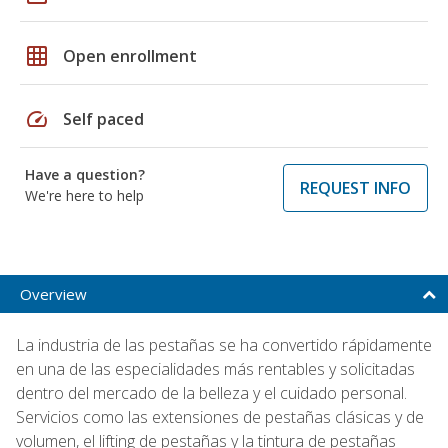
grid_on
Open enrollment
speed
Self paced
Have a question?
REQUEST INFO
We're here to help
Overview
La industria de las pestañas se ha convertido rápidamente
en una de las especialidades más rentables y solicitadas
dentro del mercado de la belleza y el cuidado personal.
Servicios como las extensiones de pestañas clásicas y de
volumen, el lifting de pestañas y la tintura de pestañas