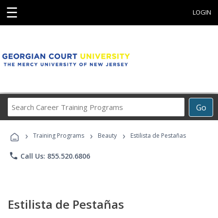
☰
LOGIN
Search
Go
Career
Training
›
›
›
Programs
Training Programs
Beauty
Estilista de Pestañas
phone
Call Us: 855.520.6806
Estilista de Pestañas