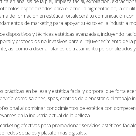
a en análisis de la piel, limpieza facial, exfoliación, extraccion
tocolos especializados para el acné, la pigmentación, la celulit
ma de formación en estética fortalecerá tu comunicación con lo
fundamentos de marketing para apoyar tu éxito en la industria mo
e dispositivos y técnicas estéticas avanzadas, incluyendo radio
oral y protocolos no invasivos para el rejuvenecimiento de la p
iente, así como a diseñar planes de tratamiento personalizados
 prácticas en belleza y estética facial y corporal que fortalecer
ervicio como salones, spas, centros de bienestar o el trabajo i
rofesional al combinar conocimientos de estética con competenci
vantes en la industria actual de la belleza.
arketing efectivas para promocionar servicios estéticos faciale
de redes sociales y plataformas digitales.