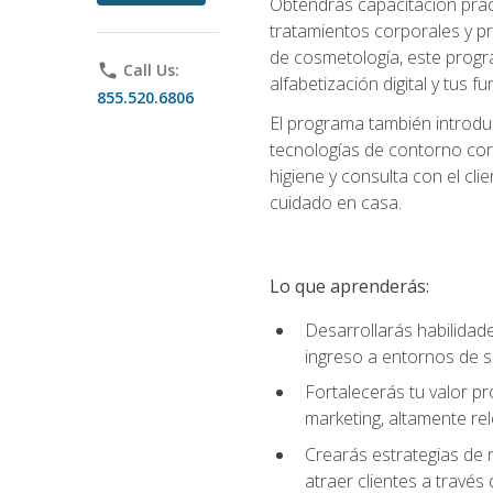
Obtendrás capacitación práctic
tratamientos corporales y pro
de cosmetología, este progra
phone
Call Us:
alfabetización digital y tus 
855.520.6806
El programa también introduc
tecnologías de contorno corp
higiene y consulta con el cl
cuidado en casa.
Lo que aprenderás:
Desarrollarás habilidades
ingreso a entornos de s
Fortalecerás tu valor p
marketing, altamente rele
Crearás estrategias de m
atraer clientes a través 