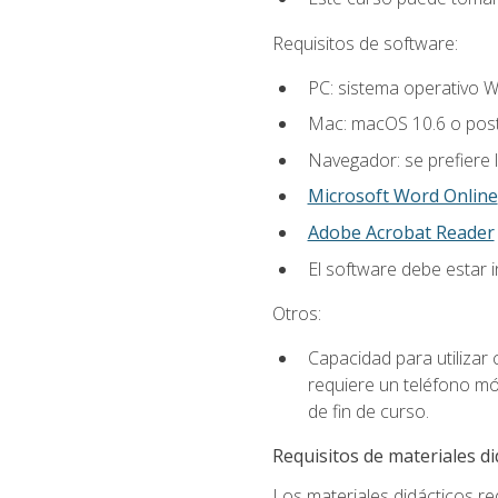
Requisitos de software:
PC: sistema operativo W
Mac: macOS 10.6 o post
Navegador: se prefiere 
Microsoft Word Online
Adobe Acrobat Reader
El software debe estar 
Otros:
Capacidad para utilizar
requiere un teléfono móv
de fin de curso.
Requisitos de materiales di
Los materiales didácticos req