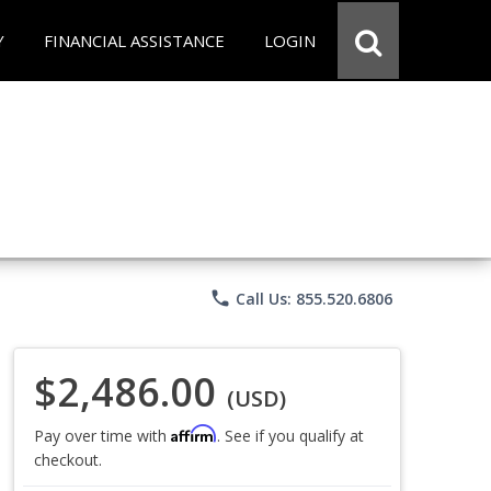
Y
FINANCIAL ASSISTANCE
LOGIN
phone
Call Us: 855.520.6806
$2,486.00
(USD)
Affirm
Pay over time with
. See if you qualify at
checkout.