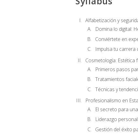
Syllabus
Alfabetización y segurida
Domina lo digital: 
Conviértete en expe
Impulsa tu carrera 
Cosmetología: Estética f
Primeros pasos par
Tratamientos facia
Técnicas y tendenc
Profesionalismo en Est
El secreto para un
Liderazgo personal 
Gestión del éxito p