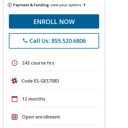
Payment & Funding:
view your options
ENROLL NOW
Call Us: 855.520.6806
phone
schedule
243 course hrs
Code ES-GES7083
calendar_today
12 months
grid_on
Open enrollment