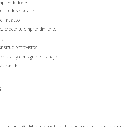
 emprendedores
en redes sociales
e impacto
az crecer tu emprendimiento
eo
onsigue entrevistas
evistas y consigue el trabajo
ás rápido
s
e en una PC, Mac, dispositivo Chromebook, teléfono inteligente