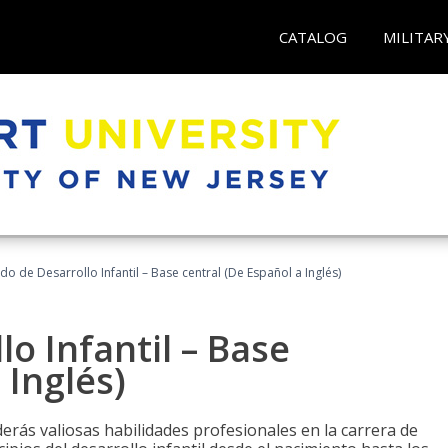
CATALOG
MILITAR
do de Desarrollo Infantil – Base central (De Español a Inglés)
o Infantil – Base
 Inglés)
erás valiosas habilidades profesionales en la carrera de