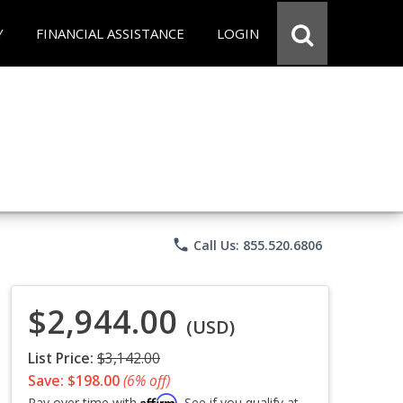
Y
FINANCIAL ASSISTANCE
LOGIN
phone
Call Us: 855.520.6806
$2,944.00
(USD)
List Price:
$3,142.00
Save: $198.00
(6% off)
Affirm
Pay over time with
. See if you qualify at