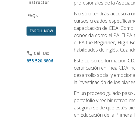
Instructor
profesionales de la Asocia
No sólo tendrás acceso a un
FAQs
cursos creados específicamen
capacitación de CDA. Como 
ENROLL NOW
conocida como el PA. El PA e
el PA fue
Beginner, High Be
habilidades de inglés. Cuand
phone
Call Us:
Este curso de formación CDA 
855.520.6806
certificación en línea CDA in
desarrollo social y emocional,
la investigación de los plane
En un proceso guiado paso a
portafolio y recibir retroali
asegurarse de que estés bien 
en Educación de la Primera I