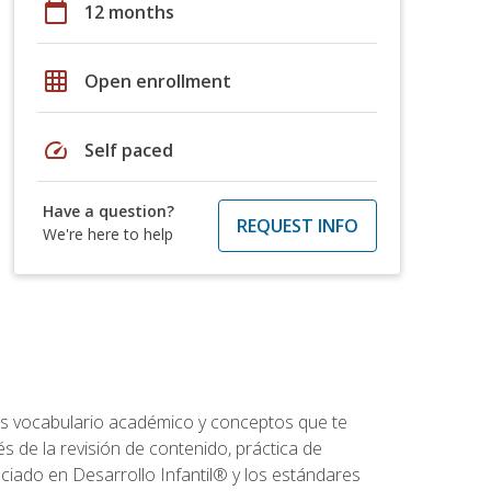
calendar_today
12 months
grid_on
Open enrollment
speed
Self paced
Have a question?
REQUEST INFO
We're here to help
rás vocabulario académico y conceptos que te
s de la revisión de contenido, práctica de
iado en Desarrollo Infantil® y los estándares