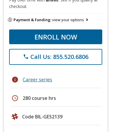
checkout.
Payment & Funding:
view your options
ENROLL NOW
Call Us: 855.520.6806
phone
info
Career series
schedule
280 course hrs
Code BIL-GES2139