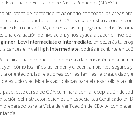
ción Nacional de Educación de Niños Pequeños (NAEYC).
a biblioteca de contenido relacionado con todas las áreas pr
te para la capacitación de CDA los cuales están acordes con l
parte de tu curso CDA, comenzarás tu programa, deberás toma
s una evaluación de nivelación, y nos ayuda a saber el nivel de 
ginner, Low Intermediate o Intermediate
, empezarás tu pro
o alcances el nivel
High Intermediate
, podrás inscribirte en Ed
incluirá una introducción completa a la educación de la prime
cluyen: cómo los niños aprenden y crecen, ambientes seguros y sa
 la orientación, las relaciones con las familias, la creatividad y
s de estudio y actividades apropiadas para el desarrollo y la cul
 paso, este curso de CDA culminará con la recopilación de toda
mentación del instructor, quien es un Especialista Certificado e
preparado para la Visita de Verificación de CDA. Al completar el
nfancia.