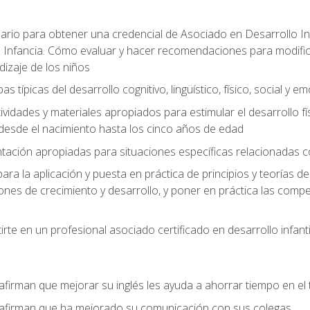
ario para obtener una credencial de Asociado en Desarrollo Inf
 Infancia. Cómo evaluar y hacer recomendaciones para modificar 
dizaje de los niños
as típicas del desarrollo cognitivo, lingüístico, físico, social y e
ividades y materiales apropiados para estimular el desarrollo físic
desde el nacimiento hasta los cinco años de edad
entación apropiadas para situaciones específicas relacionadas 
ra la aplicación y puesta en práctica de principios y teorías de
nes de crecimiento y desarrollo, y poner en práctica las compe
rte en un profesional asociado certificado en desarrollo infanti
afirman que mejorar su inglés les ayuda a ahorrar tiempo en el 
 afirman que ha mejorado su comunicación con sus colegas