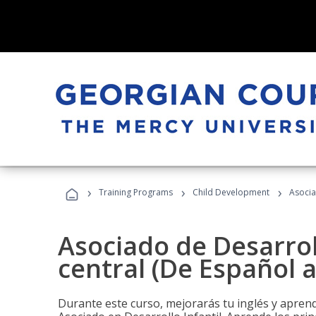
›
›
›
Training Programs
Child Development
Asocia
Asociado de Desarroll
central (De Español a
Durante este curso, mejorarás tu inglés y aprend