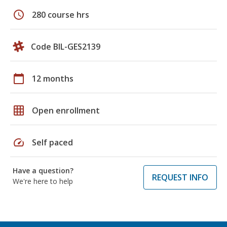
schedule
280 course hrs
Code BIL-GES2139
calendar_today
12 months
grid_on
Open enrollment
speed
Self paced
Have a question?
REQUEST INFO
We're here to help