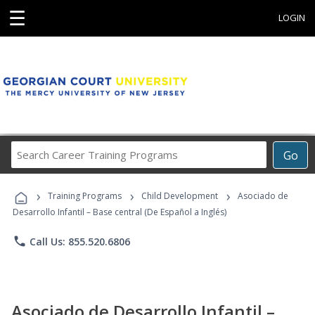
☰
LOGIN
Search
Go
Career
Training
›
›
›
Programs
Training Programs
Child Development
Asociado de
Desarrollo Infantil – Base central (De Español a Inglés)
phone
Call Us: 855.520.6806
Asociado de Desarrollo Infantil –