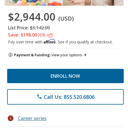
$2,944.00
(USD)
List Price:
$3,142.00
Save: $198.00
(6% off)
Affirm
Pay over time with
. See if you qualify at checkout.
Payment & Funding:
view your options
ENROLL NOW
Call Us: 855.520.6806
phone
info
Career series