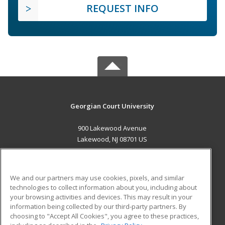
REQUEST INFO
Georgian Court University
900 Lakewood Avenue
Lakewood, NJ 08701 US
MAIN CONTENT
Career Training
We and our partners may use cookies, pixels, and similar
technologies to collect information about you, including about
ADDITIONAL RESOURCES
your browsing activities and devices. This may result in your
information being collected by our third-party partners. By
Military
Student Blog
choosing to "Accept All Cookies", you agree to these practices,
Financial Assistance