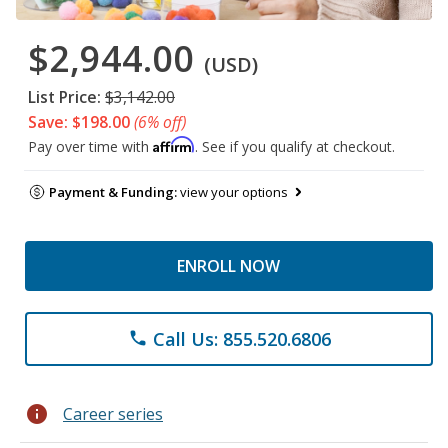
$2,944.00
(USD)
List Price:
$3,142.00
Save: $198.00
(6% off)
Affirm
Pay over time with
. See if you qualify at checkout.
Payment & Funding:
view your options
ENROLL NOW
Call Us: 855.520.6806
phone
info
Career series