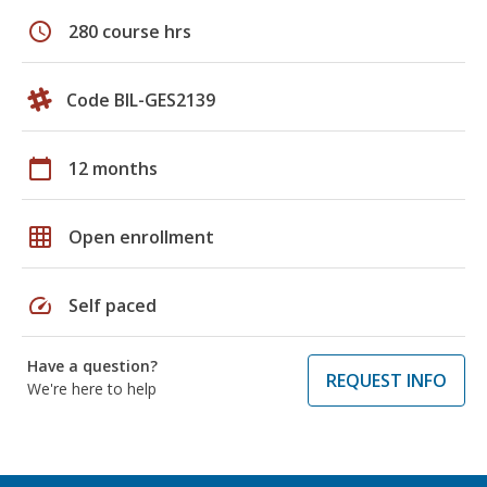
schedule
280 course hrs
Code BIL-GES2139
calendar_today
12 months
grid_on
Open enrollment
speed
Self paced
Have a question?
REQUEST INFO
We're here to help