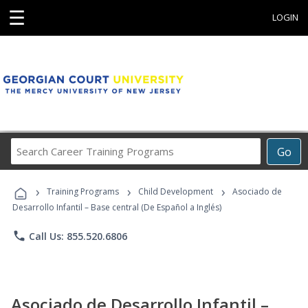
☰
LOGIN
Search
Go
Career
Training
›
›
›
Programs
Training Programs
Child Development
Asociado de
Desarrollo Infantil – Base central (De Español a Inglés)
phone
Call Us: 855.520.6806
Asociado de Desarrollo Infantil –