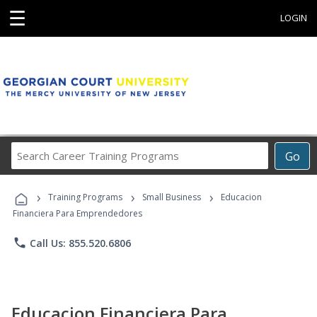
☰
LOGIN
Search
Go
Career
Training
›
›
›
Programs
Training Programs
Small Business
Educacion
Financiera Para Emprendedores
phone
Call Us: 855.520.6806
Educacion Financiera Para