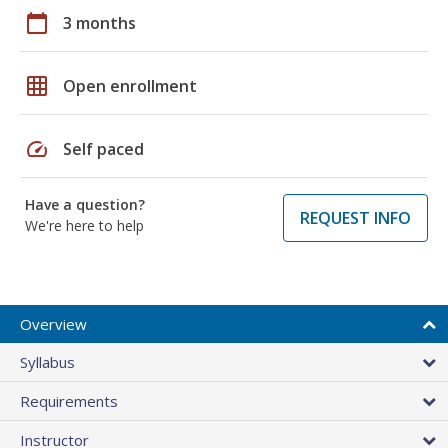
calendar_today
3 months
grid_on
Open enrollment
speed
Self paced
Have a question?
REQUEST INFO
We're here to help
Overview
Syllabus
Requirements
Instructor