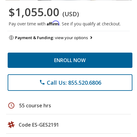
$1,055.00
(USD)
Affirm
Pay over time with
. See if you qualify at checkout.
Payment & Funding:
view your options
ENROLL NOW
Call Us: 855.520.6806
phone
schedule
55 course hrs
Code ES-GES2191