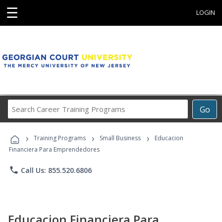
☰
LOGIN
Search
Go
Career
Training
›
›
›
Programs
Training Programs
Small Business
Educacion
Financiera Para Emprendedores
phone
Call Us: 855.520.6806
Educacion Financiera Para