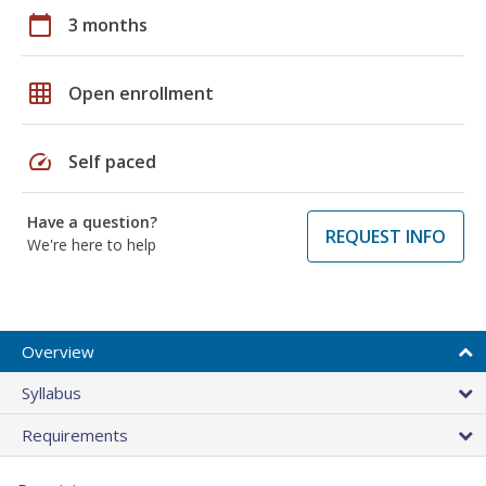
calendar_today
3 months
grid_on
Open enrollment
speed
Self paced
Have a question?
REQUEST INFO
We're here to help
Overview
Syllabus
Requirements