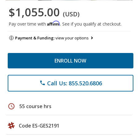
$1,055.00
(USD)
Affirm
Pay over time with
. See if you qualify at checkout.
Payment & Funding:
view your options
ENROLL NOW
Call Us: 855.520.6806
phone
schedule
55 course hrs
Code ES-GES2191