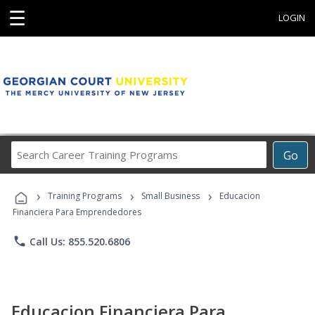
☰
LOGIN
Search
Go
Career
Training
›
›
›
Programs
Training Programs
Small Business
Educacion
Financiera Para Emprendedores
phone
Call Us: 855.520.6806
Educacion Financiera Para