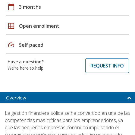
calendar_today
3 months
grid_on
Open enrollment
speed
Self paced
Have a question?
REQUEST INFO
We're here to help
Overview
La gestión financiera sólida se ha convertido en una de las
competencias más críticas para los emprendedores, ya
que las pequeñas empresas continúan impulsando el
crecimiento económico a nivel mundial. En un mercado