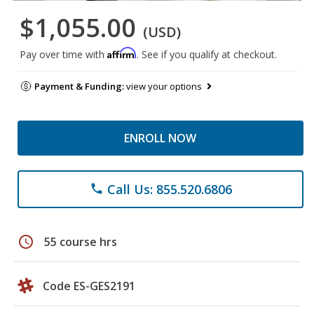
$1,055.00
(USD)
Affirm
Pay over time with
. See if you qualify at checkout.
Payment & Funding:
view your options
ENROLL NOW
Call Us: 855.520.6806
phone
schedule
55 course hrs
Code ES-GES2191